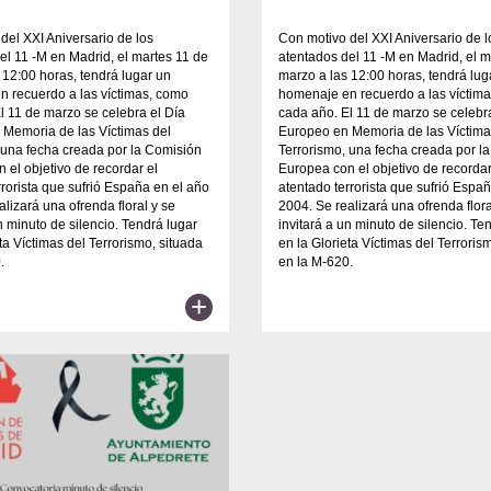
del XXI Aniversario de los
Con motivo del XXI Aniversario de l
el 11 -M en Madrid, el martes 11 de
atentados del 11 -M en Madrid, el m
 12:00 horas, tendrá lugar un
marzo a las 12:00 horas, tendrá lug
 recuerdo a las víctimas, como
homenaje en recuerdo a las víctim
l 11 de marzo se celebra el Día
cada año. El 11 de marzo se celebr
 Memoria de las Víctimas del
Europeo en Memoria de las Víctima
 una fecha creada por la Comisión
Terrorismo, una fecha creada por l
 el objetivo de recordar el
Europea con el objetivo de recordar
rrorista que sufrió España en el año
atentado terrorista que sufrió Espa
alizará una ofrenda floral y se
2004. Se realizará una ofrenda flora
un minuto de silencio. Tendrá lugar
invitará a un minuto de silencio. Te
eta Víctimas del Terrorismo, situada
en la Glorieta Víctimas del Terroris
.
en la M-620.
+