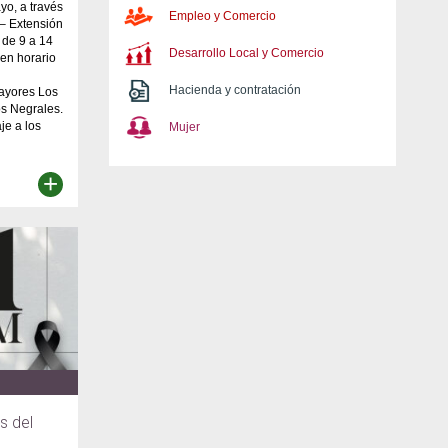
yo, a través
Empleo y Comercio
 – Extensión
 de 9 a 14
Desarrollo Local y Comercio
 en horario
Hacienda y contratación
ayores Los
os Negrales.
e a los
Mujer
+
s del