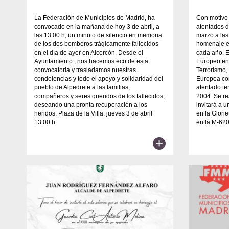
La Federación de Municipios de Madrid, ha
Con motivo 
convocado en la mañana de hoy 3 de abril, a
atentados d
las 13.00 h, un minuto de silencio en memoria
marzo a las
de los dos bomberos trágicamente fallecidos
homenaje en
en el día de ayer en Alcorcón. Desde el
cada año. E
Ayuntamiento , nos hacemos eco de esta
Europeo en
convocatoria y trasladamos nuestras
Terrorismo,
condolencias y todo el apoyo y solidaridad del
Europea con
pueblo de Alpedrete a las familias,
atentado te
compañeros y seres queridos de los fallecidos,
2004. Se re
deseando una pronta recuperación a los
invitará a 
heridos. Plaza de la Villa. jueves 3 de abril
en la Glori
13:00 h.
en la M-620
+