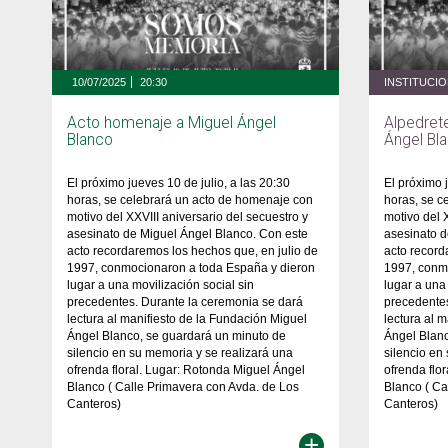
10/07/2025
20:30
INSTITUCI
Acto homenaje a Miguel Ángel
Alpedret
Blanco
Ángel Bl
El próximo jueves 10 de julio, a las 20:30
El próximo 
horas, se celebrará un acto de homenaje con
horas, se c
motivo del XXVIII aniversario del secuestro y
motivo del 
asesinato de Miguel Ángel Blanco. Con este
asesinato d
acto recordaremos los hechos que, en julio de
acto record
1997, conmocionaron a toda España y dieron
1997, conm
lugar a una movilización social sin
lugar a una
precedentes. Durante la ceremonia se dará
precedentes
lectura al manifiesto de la Fundación Miguel
lectura al 
Ángel Blanco, se guardará un minuto de
Ángel Blanc
silencio en su memoria y se realizará una
silencio en
ofrenda floral. Lugar: Rotonda Miguel Ángel
ofrenda flo
Blanco ( Calle Primavera con Avda. de Los
Blanco ( Ca
Canteros)
Canteros)
+