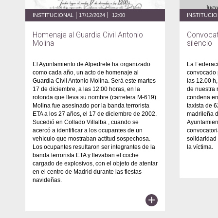
INSTITUCIONAL
17/12/2024
12:00
INSTITUCI
Homenaje al Guardia Civil Antonio
Convocat
Molina
silencio
El Ayuntamiento de Alpedrete ha organizado
La Federaci
como cada año, un acto de homenaje al
convocado 
Guardia Civil Antonio Molina. Será este martes
las 12.00 h
17 de diciembre, a las 12:00 horas, en la
de nuestra 
rotonda que lleva su nombre (carretera M-619).
condena ené
Molina fue asesinado por la banda terrorista
taxista de 
ETA a los 27 años, el 17 de diciembre de 2002.
madrileña d
Sucedió en Collado Villalba , cuando se
Ayuntamien
acercó a identificar a los ocupantes de un
convocatori
vehículo que mostraban actitud sospechosa.
solidaridad
Los ocupantes resultaron ser integrantes de la
la víctima.
banda terrorista ETA y llevaban el coche
cargado de explosivos, con el objeto de atentar
en el centro de Madrid durante las fiestas
navideñas.
+