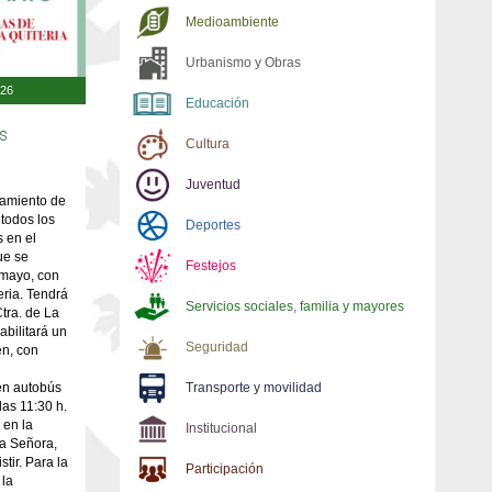
Medioambiente
Urbanismo y Obras
:26
Educación
s
Cultura
Juventud
tamiento de
 todos los
Deportes
 en el
ue se
Festejos
 mayo, con
eria. Tendrá
Servicios sociales, familia y mayores
Ctra. de La
abilitará un
Seguridad
en, con
en autobús
Transporte y movilidad
as 11:30 h.
 en la
Institucional
ra Señora,
tir. Para la
Participación
 la