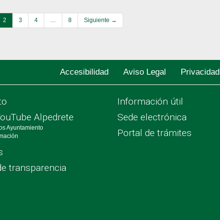
2
3
4
…
8
Siguiente →
Accesibilidad
Aviso Legal
Privacidad
to
Información útil
YouTube Alpedrete
Sede electrónica
os Ayuntamiento
Portal de trámites
rmación
s
de transparencia