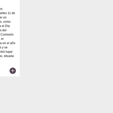
os
artes 11 de
ar un
as, como
a el Día
s del
a Comisión
 el
ña en el año
l y se
ndrá lugar
mo, situada
+