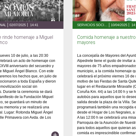
ONAL
02/07/2025
14:41
SERVICIOS SOCIALES, FAMILIA Y MAYORES
10/04/2025
14
e rinde homenaje a Miguel
Comida homenaje a nuestro
anco
mayores
jueves 10 de julio, a las 20:30
La concejalía de Mayores del Ayun
elebrará un acto de homenaje con
Alpedrete tiene el gusto de invitar a
XXVIII aniversario del secuestro y
mayores de 75 años empadronados
e Miguel Ángel Blanco. Con este
municipio, a la comida homenaje q
aremos los hechos que, en julio de
celebrará el próximo viernes 16 de
ocionaron a toda España y dieron
motivo de las Fiestas de Santa Quit
 movilización social sin
lugar en el Restaurante Miravalle (
. Durante la ceremonia se dará
Coruña Km. 44) a las 14:00 h y se h
manifiesto de la Fundación Miguel
autobús para aquellos que lo dese
o, se guardará un minuto de
salida desde la plaza de la Villa. Se
 su memoria y se realizará una
programará también una recogida 
ral. Lugar: Rotonda Miguel Ángel
desde el Hogar de Los Negrales, a l
lle Primavera con Avda. de Los
A las 12:00 h se celebrará una misa
Parroquia de la Asunción de Nuest
para todos aquellos que quieran asis
+
comida es imprescindible confirmar