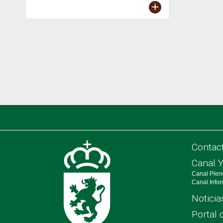
+
Contac
Canal 
Canal Plen
Canal Info
Noticia
Portal 