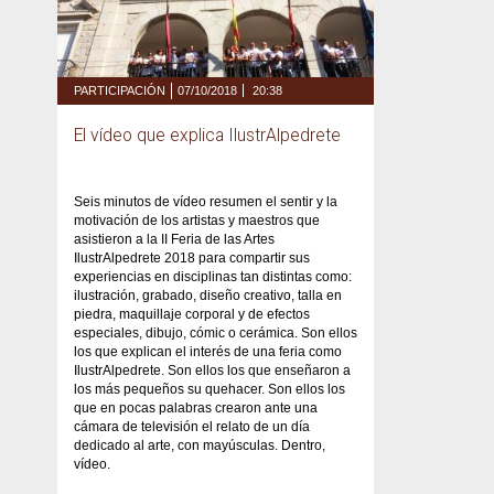
PARTICIPACIÓN
07/10/2018
20:38
El vídeo que explica IlustrAlpedrete
Seis minutos de vídeo resumen el sentir y la
motivación de los artistas y maestros que
asistieron a la II Feria de las Artes
IlustrAlpedrete 2018 para compartir sus
experiencias en disciplinas tan distintas como:
ilustración, grabado, diseño creativo, talla en
piedra, maquillaje corporal y de efectos
especiales, dibujo, cómic o cerámica. Son ellos
los que explican el interés de una feria como
IlustrAlpedrete. Son ellos los que enseñaron a
los más pequeños su quehacer. Son ellos los
que en pocas palabras crearon ante una
cámara de televisión el relato de un día
dedicado al arte, con mayúsculas. Dentro,
vídeo.