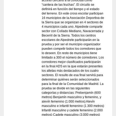
acceso cercano a la conocida como
“cantera de las truchas”. El circuito se
definirá en función del tiempo y el estado
del terreno. En este cross escolar participan
16 municipios de la Asociación Deportiva de
la Sierra que se organizan en 4 sectores de
4 municipios cada uno. Alpedrete comparte
sector con Collado Mediano, Navacerrada y
Becerril de la Sierra. Todos los centros
escolares de Alpedrete participarán en la
prueba y por ser el municipio organizador
pueden competir todos los corredores que
lo deseen. En resto de municipios tiene
limitado a 300 el número de corredores. Los
corredores mejor clasificados participarán
en la final ADS en la que estarán presentes
los atletas más destacados de los cuatro
sectores. El resulto de esa final servirá para
determinar quiénes serán seleccionados
para la final de la Comunidad de Madrid. La
prueba se divide en las siguientes
categorías y distancias: Prebenjamín (600
metros) Benjamín masculino y femenino, y
alevín femenino (1.000 metros) Alevín
masculino e infantil femenino (1.300 metros)
Infantil masculino y cadete femenino (2.000
metros) Cadete masculino (3.000 metros)