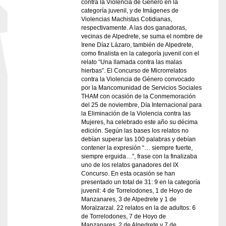
contra la Violencia de Género en la
categoría juvenil, y de Imágenes de
Violencias Machistas Cotidianas,
respectivamente. A las dos ganadoras,
vecinas de Alpedrete, se suma el nombre de
Irene Díaz Lázaro, también de Alpedrete,
como finalista en la categoría juvenil con el
relato “Una llamada contra las malas
hierbas”. El Concurso de Microrrelatos
contra la Violencia de Género convocado
por la Mancomunidad de Servicios Sociales
THAM con ocasión de la Conmemoración
del 25 de noviembre, Día Internacional para
la Eliminación de la Violencia contra las
Mujeres, ha celebrado este año su décima
edición. Según las bases los relatos no
debían superar las 100 palabras y debían
contener la expresión “… siempre fuerte,
siempre erguida…”, frase con la finalizaba
uno de los relatos ganadores del IX
Concurso. En esta ocasión se han
presentado un total de 31: 9 en la categoría
juvenil: 4 de Torrelodones, 1 de Hoyo de
Manzanares, 3 de Alpedrete y 1 de
Moralzarzal. 22 relatos en la de adultos: 6
de Torrelodones, 7 de Hoyo de
Manzanares, 2 de Alpedrete y 7 de