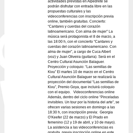
actividades previstas en Alpedrete se
podrán disfrutar con entrada libre en las
propuestas culturales y las
videoconferencias con inscripción previa
online, también gratuitas. Concierto:
“Cantares y cuerdas del corazón
latinoamericano. Con alma de mujer” La
música será protagonista el 8 de marzo, a
las 18:00 h, con el concierto “Cantares y
cuerdas del corazón latinoamericano. Con
alma de mujer”, a cargo de Cuca Albert
(voz) y Juan Oliveira (guitarra). Será en el
Centro Cultural Asunción Balaguer.
Proyección y coloquio: “Las semillas de
Kivu” El martes 10 de marzo en el Centro
Cultural Asunción Balaguer se realizará la
proyección del documental “Las semillas de
Kivu”, Premio Goya, que incluirá coloquio
con el equipo. Videoconferencias online
Además, dentro del ciclo online “Pinceladas
invisibles. Un tour por la historia del arte”, se
ofrecen varias sesiones en domingo a las
18:30 h, con inscripción previa: Georgia
O’Keefer (22 de marzo) y El Prado en
femenino (12 y 19 de abril, y 10 de mayo).
La asistencia a las videoconferencias es
gratuita, previa inscripción online en este