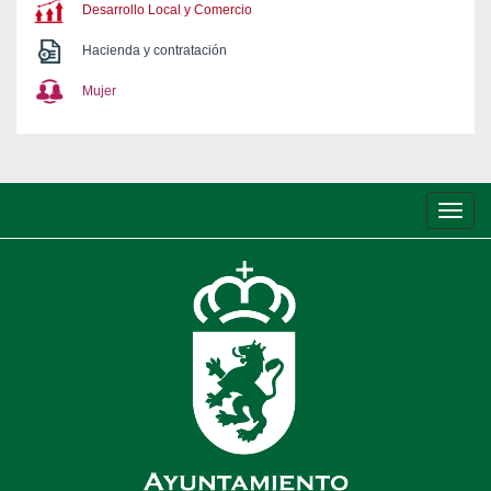
Desarrollo Local y Comercio
Hacienda y contratación
Mujer
Conm
de
nave