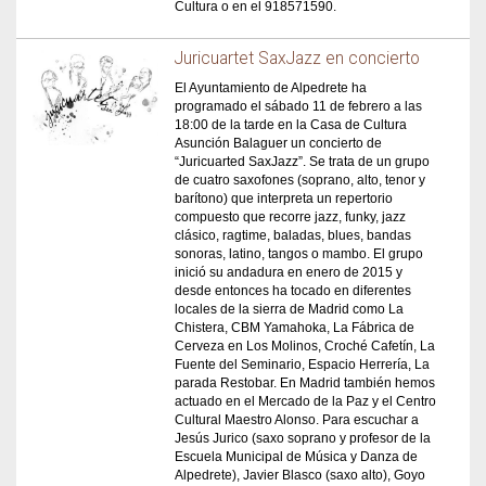
Cultura o en el 918571590.
Juricuartet SaxJazz en concierto
El Ayuntamiento de Alpedrete ha
programado el sábado 11 de febrero a las
18:00 de la tarde en la Casa de Cultura
Asunción Balaguer un concierto de
“Juricuarted SaxJazz”. Se trata de un grupo
de cuatro saxofones (soprano, alto, tenor y
barítono) que interpreta un repertorio
compuesto que recorre jazz, funky, jazz
clásico, ragtime, baladas, blues, bandas
sonoras, latino, tangos o mambo. El grupo
inició su andadura en enero de 2015 y
desde entonces ha tocado en diferentes
locales de la sierra de Madrid como La
Chistera, CBM Yamahoka, La Fábrica de
Cerveza en Los Molinos, Croché Cafetín, La
Fuente del Seminario, Espacio Herrería, La
parada Restobar. En Madrid también hemos
actuado en el Mercado de la Paz y el Centro
Cultural Maestro Alonso. Para escuchar a
Jesús Jurico (saxo soprano y profesor de la
Escuela Municipal de Música y Danza de
Alpedrete), Javier Blasco (saxo alto), Goyo