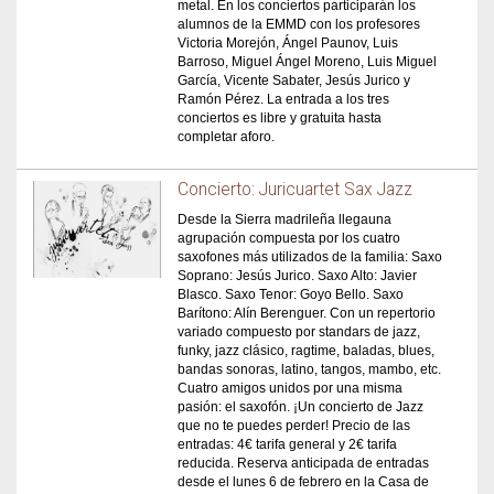
metal. En los conciertos participarán los
alumnos de la EMMD con los profesores
Victoria Morejón, Ángel Paunov, Luis
Barroso, Miguel Ángel Moreno, Luis Miguel
García, Vicente Sabater, Jesús Jurico y
Ramón Pérez. La entrada a los tres
conciertos es libre y gratuita hasta
completar aforo.
Concierto: Juricuartet Sax Jazz
Desde la Sierra madrileña llegauna
agrupación compuesta por los cuatro
saxofones más utilizados de la familia: Saxo
Soprano: Jesús Jurico. Saxo Alto: Javier
Blasco. Saxo Tenor: Goyo Bello. Saxo
Barítono: Alín Berenguer. Con un repertorio
variado compuesto por standars de jazz,
funky, jazz clásico, ragtime, baladas, blues,
bandas sonoras, latino, tangos, mambo, etc.
Cuatro amigos unidos por una misma
pasión: el saxofón. ¡Un concierto de Jazz
que no te puedes perder! Precio de las
entradas: 4€ tarifa general y 2€ tarifa
reducida. Reserva anticipada de entradas
desde el lunes 6 de febrero en la Casa de