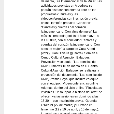
de marzo, Día Internacional de la Mujer. Las
actividades previstas en Alpedrete se
podrán disfrutar con entrada libre en las
propuestas culturales y las
videoconferencias con inscripción previa
online, también gratuitas. Concierto:
“Cantares y cuerdas del corazón
latinoamericano. Con alma de mujer” La
música será protagonista el 8 de marzo, a
las 18:00 h, con el concierto “Cantares y
cuerdas del corazón latinoamericano. Con
alma de mujer”, a cargo de Cuca Albert
(voz) y Juan Oliveira (guitarra). Será en el
Centro Cultural Asunción Balaguer.
Proyección y coloquio: “Las semillas de
Kivu” El martes 10 de marzo en el Centro
Cultural Asunción Balaguer se realizará la
proyección del documental “Las semillas de
Kivu”, Premio Goya, que incluirá coloquio
con el equipo. Videoconferencias online
Además, dentro del ciclo online “Pinceladas
invisibles. Un tour por la historia del arte”, se
ofrecen varias sesiones en domingo a las
18:30 h, con inscripción previa: Georgia
O’Keefer (22 de marzo) y El Prado en
femenino (12 y 19 de abril, y 10 de mayo).
La asistencia a las videoconferencias es