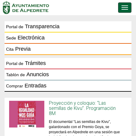
Conmu
de
naveg
Transparencia
Portal de
Electrónica
Sede
Previa
Cita
Trámites
Portal de
Anuncios
Tablón de
Entradas
Comprar
Proyección y coloquio: “Las
semillas de Kivu”. Programación
8M
El documental “Las semillas de Kivu”,
galardonado con el Premio Goya, se
proyectará en Alpedrete en una sesión que