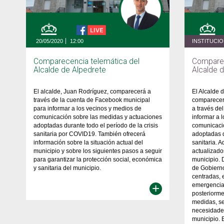
20/05/2020
12:00
INSTITUCI
Comparecencia telemática del
Comparec
Alcalde de Alpedrete
Alcalde 
El alcalde, Juan Rodríguez, comparecerá a
El Alcalde 
través de la cuenta de Facebook municipal
comparecerá
para informar a los vecinos y medios de
a través de
comunicación sobre las medidas y actuaciones
informar a 
adoptadas durante todo el período de la crisis
comunicaci
sanitaria por COVID19. También ofrecerá
adoptadas d
información sobre la situación actual del
sanitaria. 
municipio y sobre los siguientes pasos a seguir
actualizado
para garantizar la protección social, económica
municipio. 
y sanitaria del municipio.
de Gobiern
centradas, 
+
emergencia 
posteriorm
medidas, s
necesidades
municipio. 