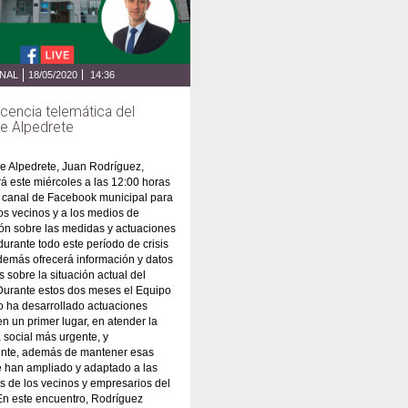
ONAL
18/05/2020
14:36
encia telemática del
de Alpedrete
de Alpedrete, Juan Rodríguez,
 este miércoles a las 12:00 horas
l canal de Facebook municipal para
los vecinos y a los medios de
ón sobre las medidas y actuaciones
urante todo este período de crisis
Además ofrecerá información y datos
s sobre la situación actual del
Durante estos dos meses el Equipo
o ha desarrollado actuaciones
en un primer lugar, en atender la
social más urgente, y
ente, además de mantener esas
e han ampliado y adaptado a las
 de los vecinos y empresarios del
En este encuentro, Rodríguez