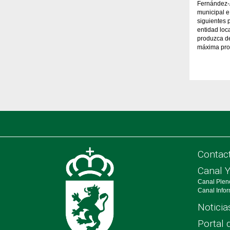
Fernández-A
municipal e
siguientes 
entidad loc
produzca de
máxima prot
Contac
Canal 
Canal Plen
Canal Info
Noticia
Portal 