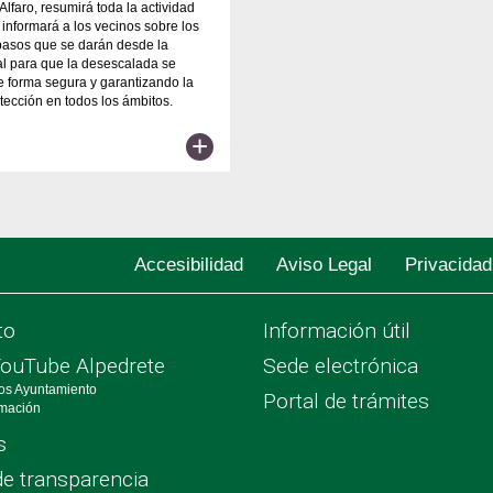
lfaro, resumirá toda la actividad
 informará a los vecinos sobre los
pasos que se darán desde la
al para que la desescalada se
 forma segura y garantizando la
ección en todos los ámbitos.
+
Accesibilidad
Aviso Legal
Privacidad
to
Información útil
YouTube Alpedrete
Sede electrónica
os Ayuntamiento
Portal de trámites
rmación
s
de transparencia