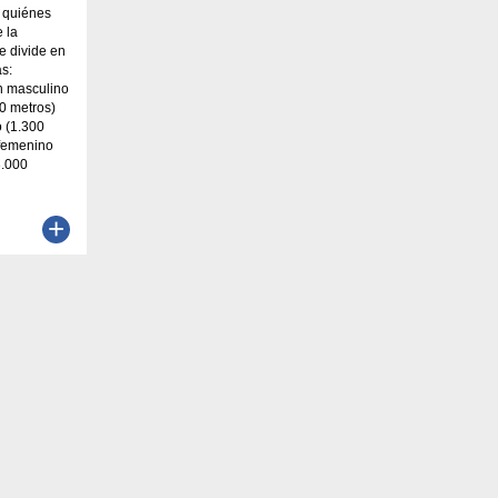
r quiénes
 la
e divide en
as:
n masculino
00 metros)
o (1.300
 femenino
3.000
+