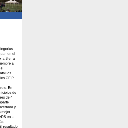
tegorías
ipan en el
 la Sierra
viembre a
 el
otal los
 los CEIP
rete. En
nicipios de
res de 4
mparte
acerrada y
s mejor
 ADS en la
más
El resultado