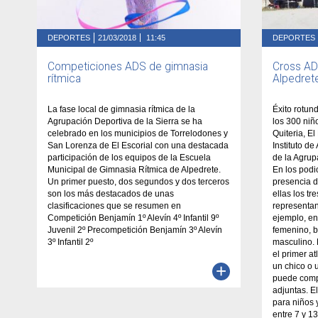
DEPORTES
21/03/2018
11:45
DEPORTES
Competiciones ADS de gimnasia
Cross AD
rítmica
Alpedret
La fase local de gimnasia rítmica de la
Éxito rotun
Agrupación Deportiva de la Sierra se ha
los 300 niñ
celebrado en los municipios de Torrelodones y
Quiteria, E
San Lorenza de El Escorial con una destacada
Instituto de
participación de los equipos de la Escuela
de la Agrup
Municipal de Gimnasia Rítmica de Alpedrete.
En los podi
Un primer puesto, dos segundos y dos terceros
presencia d
son los más destacados de unas
ellas los t
clasificaciones que se resumen en
representan
Competición Benjamín 1º Alevín 4º Infantil 9º
ejemplo, en
Juvenil 2º Precompetición Benjamín 3º Alevín
femenino, 
3º Infantil 2º
masculino. 
el primer at
+
un chico o 
puede compr
adjuntas. E
para niños
entre 7 y 1