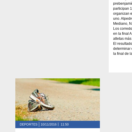
prebenjamín
participan 
organizan e
uno. Alpedr
Mediano, Na
Los corredo
en la final
atletas más
El resultado
determinar
la final de
DEPORTES
10/11/2016
11:50