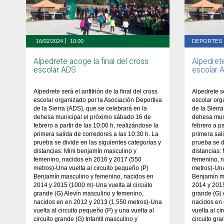
16/02/2024
10:00
DEPORTES
Alpedrete acoge la final del cross
Alpedrete
escolar ADS
escolar 
Alpedrete será el anfitrión de la final del cross
Alpedrete se
escolar organizado por la Asociación Deportiva
escolar org
de la Sierra (ADS), que se celebrará en la
de la Sierr
dehesa municipal el próximo sábado 16 de
dehesa muni
febrero a partir de las 10:00 h, realizándose la
febrero a pa
primera salida de corredores a las 10:30 h. La
primera sal
prueba se divide en las siguientes categorías y
prueba se d
distancias: Mini benjamín masculino y
distancias:
femenino, nacidos en 2016 y 2017 (550
femenino, 
metros)-Una vuelta al circuito pequeño (P)
metros)-Una
Benjamín masculino y femenino, nacidos en
Benjamín m
2014 y 2015 (1000 m)-Una vuelta al circuito
2014 y 2015
grande (G) Alevín masculino y femenino,
grande (G) 
nacidos en en 2012 y 2013 (1.550 metros)-Una
nacidos en
vuelta al circuito pequeño (P) y una vuelta al
vuelta al ci
circuito grande (G) Infantil masculino y
circuito gra