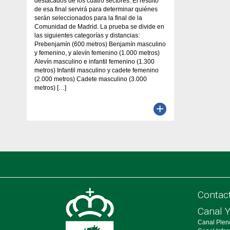
destacados de los cuatro sectores. El resulto
de esa final servirá para determinar quiénes
serán seleccionados para la final de la
Comunidad de Madrid. La prueba se divide en
las siguientes categorías y distancias:
Prebenjamín (600 metros) Benjamín masculino
y femenino, y alevín femenino (1.000 metros)
Alevín masculino e infantil femenino (1.300
metros) Infantil masculino y cadete femenino
(2.000 metros) Cadete masculino (3.000
metros) […]
+
Contac
Canal 
Canal Plen