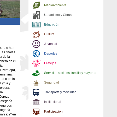
Medioambiente
Urbanismo y Obras
Educación
Cultura
Juventud
edrete han
las finales
Deportes
a de la
enero en el
Festejos
ía
l Peralejo),
Servicios sociales, familia y mayores
Femenina.
uarto en la
Seguridad
 Lydia y
ercera,
la
Transporte y movilidad
 Cerezo
categoría
Institucional
 equipos
tegoría
Participación
ales: 2º en