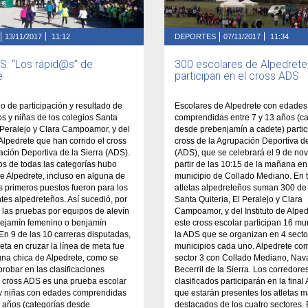
13/11/2017
11:12
DEPORTES
07/11/2017
11:34
S: “Los rápid@s” de
300 escolares de Alpedrete
e
participan en el cross ADS
do de participación y resultado de
Escolares de Alpedrete con edades
os y niñas de los colegios Santa
comprendidas entre 7 y 13 años (ca
l Peralejo y Clara Campoamor, y del
desde prebenjamín a cadete) partic
 Alpedrete que han corrido el cross
cross de la Agrupación Deportiva de
ación Deportiva de la Sierra (ADS).
(ADS), que se celebrará el 9 de no
os de todas las categorías hubo
partir de las 10:15 de la mañana en
e Alpedrete, incluso en alguna de
municipio de Collado Mediano. En t
res primeros puestos fueron para los
atletas alpedreteños suman 300 de
tes alpedreteños. Así sucedió, por
Santa Quiteria, El Peralejo y Clara
 las pruebas por equipos de alevín
Campoamor, y del Instituto de Alped
bejamín femenino o benjamín
este cross escolar participan 16 mu
En 9 de las 10 carreras disputadas,
la ADS que se organizan en 4 secto
leta en cruzar la línea de meta fue
municipios cada uno. Alpedrete co
una chica de Alpedrete, como se
sector 3 con Collado Mediano, Nav
obar en las clasificaciones
Becerril de la Sierra. Los corredore
l cross ADS es una prueba escolar
clasificados participarán en la final
 y niñas con edades comprendidas
que estarán presentes los atletas 
3 años (categorías desde
destacados de los cuatro sectores. 