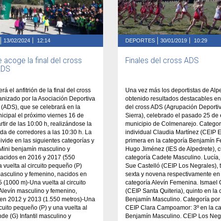
13/02/2024
12:14
DEPORTES
30/01/2019
10:29
 acoge la final del cross
Finales del cross ADS
ADS
rá el anfitrión de la final del cross
Una vez más los deportistas de Alp
anizado por la Asociación Deportiva
obtenido resultados destacables en 
a (ADS), que se celebrará en la
del cross ADS (Agrupación Deportiv
cipal el próximo viernes 16 de
Sierra), celebrado el pasado 25 de 
rtir de las 10:00 h, realizándose la
municipio de Colmenarejo. Categor
ida de corredores a las 10:30 h. La
individual Claudia Martínez (CEIP E
ivide en las siguientes categorías y
primera en la categoría Benjamín 
 Mini benjamín masculino y
Hugo Jiménez (IES de Alpedrete), c
nacidos en 2016 y 2017 (550
categoría Cadete Masculino. Lucía,
 vuelta al circuito pequeño (P)
Sue Castelló (CEIP Los Negrales), t
asculino y femenino, nacidos en
sexta y novena respectivamente en 
 (1000 m)-Una vuelta al circuito
categoría Alevín Femenina. Ismael
Alevín masculino y femenino,
(CEIP Santa Quiteria), quinto en la 
 en 2012 y 2013 (1.550 metros)-Una
Benjamín Masculino. Categoría por
rcuito pequeño (P) y una vuelta al
CEIP Clara Campoamor: 3º en la ca
nde (G) Infantil masculino y
Benjamín Masculino. CEIP Los Negr