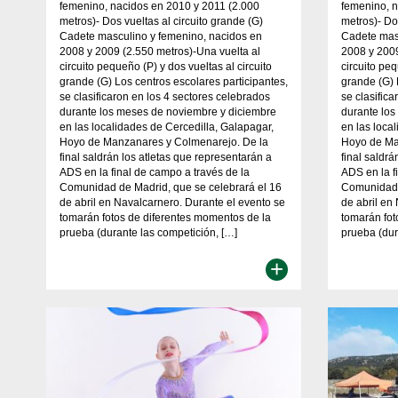
femenino, nacidos en 2010 y 2011 (2.000
femenino, n
metros)- Dos vueltas al circuito grande (G)
metros)- Do
Cadete masculino y femenino, nacidos en
Cadete mas
2008 y 2009 (2.550 metros)-Una vuelta al
2008 y 2009
circuito pequeño (P) y dos vueltas al circuito
circuito peq
grande (G) Los centros escolares participantes,
grande (G) 
se clasificaron en los 4 sectores celebrados
se clasific
durante los meses de noviembre y diciembre
durante lo
en las localidades de Cercedilla, Galapagar,
en las loca
Hoyo de Manzanares y Colmenarejo. De la
Hoyo de Ma
final saldrán los atletas que representarán a
final saldr
ADS en la final de campo a través de la
ADS en la f
Comunidad de Madrid, que se celebrará el 16
Comunidad 
de abril en Navalcarnero. Durante el evento se
de abril en
tomarán fotos de diferentes momentos de la
tomarán fot
prueba (durante las competición, […]
prueba (dur
+