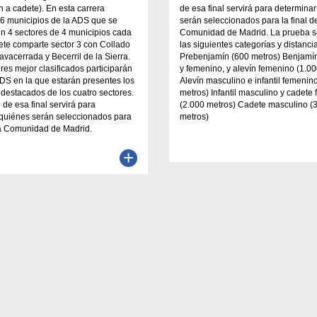
 a cadete). En esta carrera
de esa final servirá para determina
16 municipios de la ADS que se
serán seleccionados para la final de
n 4 sectores de 4 municipios cada
Comunidad de Madrid. La prueba s
ete comparte sector 3 con Collado
las siguientes categorías y distanci
vacerrada y Becerril de la Sierra.
Prebenjamín (600 metros) Benjamí
res mejor clasificados participarán
y femenino, y alevín femenino (1.0
 ADS en la que estarán presentes los
Alevín masculino e infantil femenin
 destacados de los cuatro sectores.
metros) Infantil masculino y cadete
 de esa final servirá para
(2.000 metros) Cadete masculino (
 quiénes serán seleccionados para
metros)
 la Comunidad de Madrid.
+