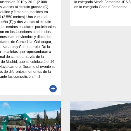
acidos en 2010 y 2011 (2.000
la categoría Alevín Femenina. IES A
s vueltas al circuito grande (G)
en la categoría Cadete Femenina.
culino y femenino, nacidos en
 (2.550 metros)-Una vuelta al
ueño (P) y dos vueltas al circuito
Los centros escolares participantes,
aron en los 4 sectores celebrados
s meses de noviembre y diciembre
lidades de Cercedilla, Galapagar,
nzanares y Colmenarejo. De la
án los atletas que representarán a
inal de campo a través de la
de Madrid, que se celebrará el 16
 Navalcarnero. Durante el evento se
os de diferentes momentos de la
ante las competición, […]
+