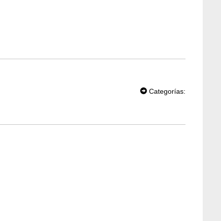
T
W
Categorías:
EE
T