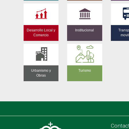
Desarrollo Local y
Institucional
Transp
Comercio
movi
Urbanismo y
Turismo
Obras
Contac