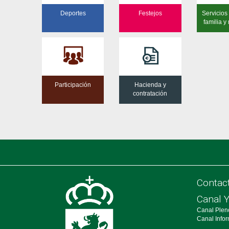
Deportes
Festejos
Servicios 
familia y
Participación
Hacienda y
contratación
Contac
Canal 
Canal Plen
Canal Info