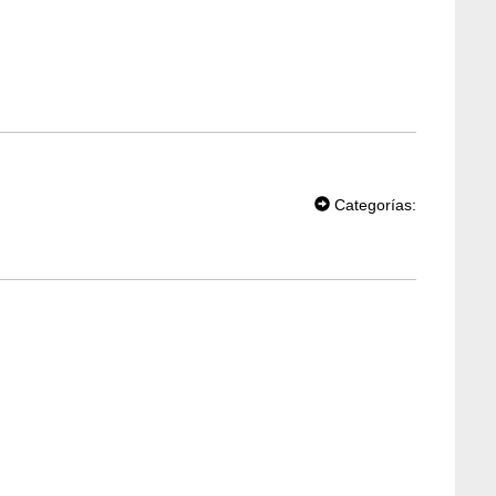
T
W
Categorías:
EE
T