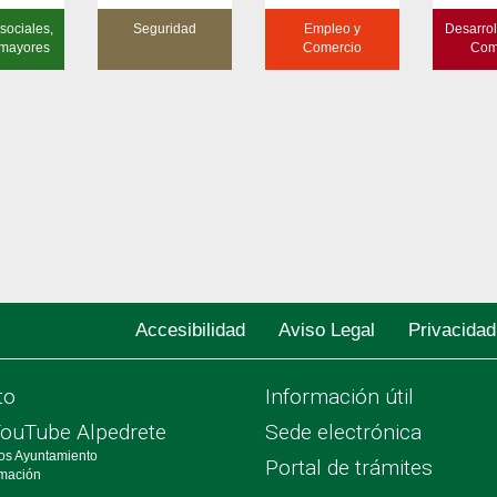
sociales,
Seguridad
Empleo y
Desarrol
 mayores
Comercio
Com
Accesibilidad
Aviso Legal
Privacidad
to
Información útil
YouTube Alpedrete
Sede electrónica
os Ayuntamiento
Portal de trámites
rmación