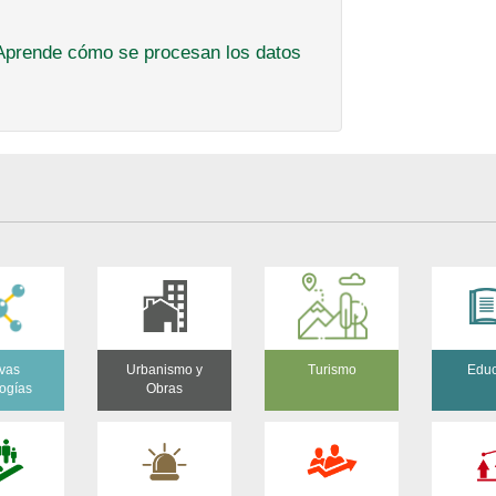
Aprende cómo se procesan los datos
vas
Urbanismo y
Turismo
Educ
ogías
Obras