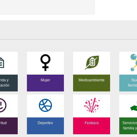
nda y
Mujer
Medioambiente
Nu
tación
tecn
ntud
Deportes
Festejos
Servicio
familia