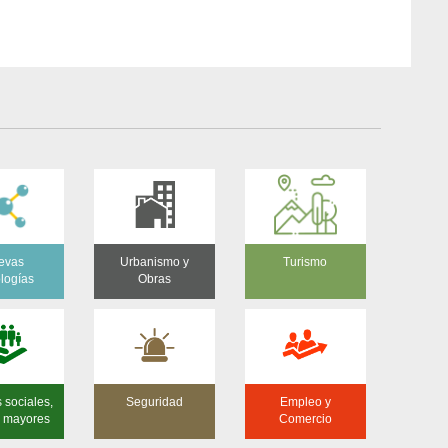
evas
Urbanismo y
Turismo
ologías
Obras
s sociales,
Seguridad
Empleo y
 y mayores
Comercio