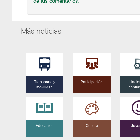
de tus comentarios.
Más noticias
Transporte y
Participación
Hacie
movilidad
contra
Educación
Cultura
Juve