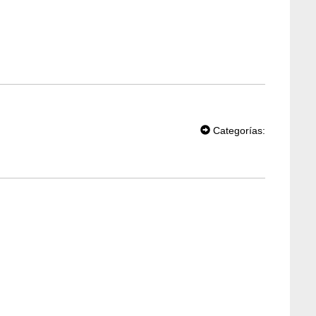
T
W
Categorías:
EE
T