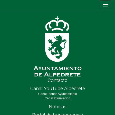
Conm
de
nave
Contacto
Canal YouTube Alpedrete
Canal Plenos Ayuntamiento
Canal Información
Noticias
Portal de transparencia