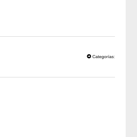
T
W
Categorías:
EE
T