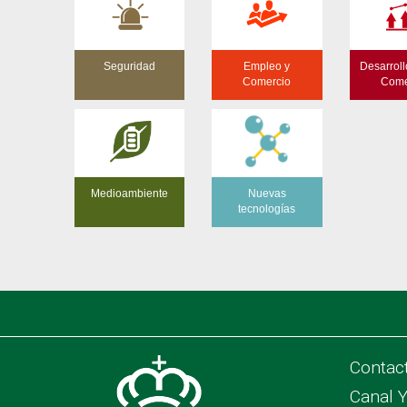
Seguridad
Empleo y
Desarroll
Comercio
Come
Medioambiente
Nuevas
tecnologías
Contac
Canal 