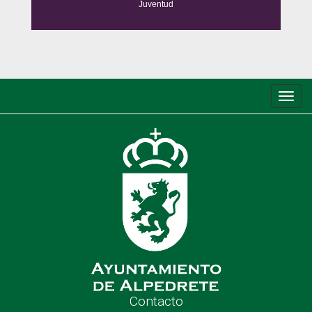
Juventud
Conm
de
nave
Contacto