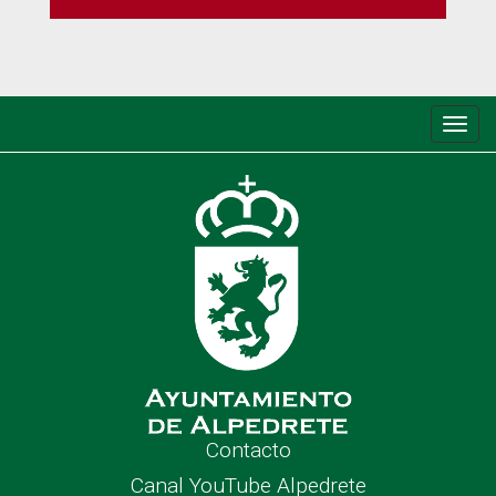
Conm
de
nave
Contacto
Canal YouTube Alpedrete