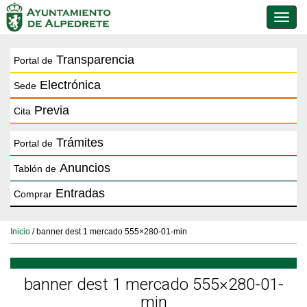
Conmu
de
naveg
Transparencia
Portal de
Electrónica
Sede
Previa
Cita
Trámites
Portal de
Anuncios
Tablón de
Entradas
Comprar
Inicio
/ banner dest 1 mercado 555×280-01-min
banner dest 1 mercado 555×280-01-
min