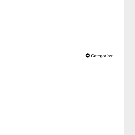
T
W
Categorías:
EE
T