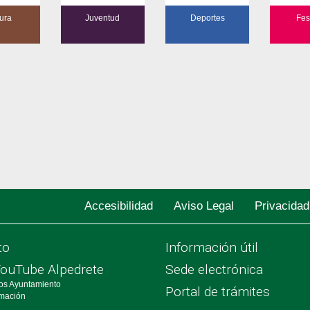
ura
Juventud
Deportes
Fes
Accesibilidad
Aviso Legal
Privacidad
to
Información útil
YouTube Alpedrete
Sede electrónica
os Ayuntamiento
Portal de trámites
rmación