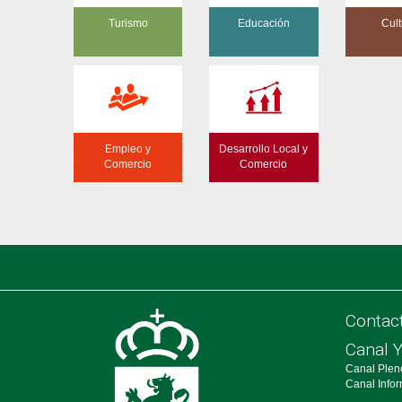
Turismo
Educación
Cult
Empleo y
Desarrollo Local y
Comercio
Comercio
Contac
Canal 
Canal Plen
Canal Info