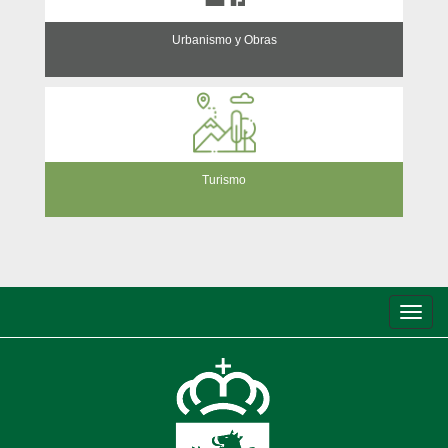
Urbanismo y Obras
Turismo
Conm
de
nave