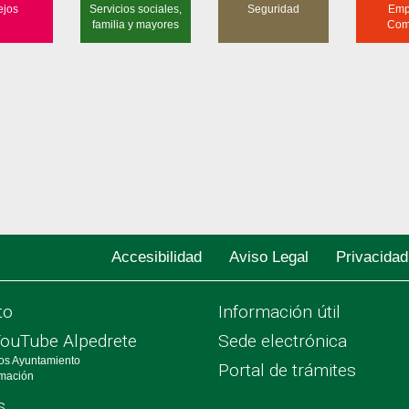
ejos
Servicios sociales,
Seguridad
Emp
familia y mayores
Com
Accesibilidad
Aviso Legal
Privacidad
to
Información útil
YouTube Alpedrete
Sede electrónica
os Ayuntamiento
Portal de trámites
rmación
s