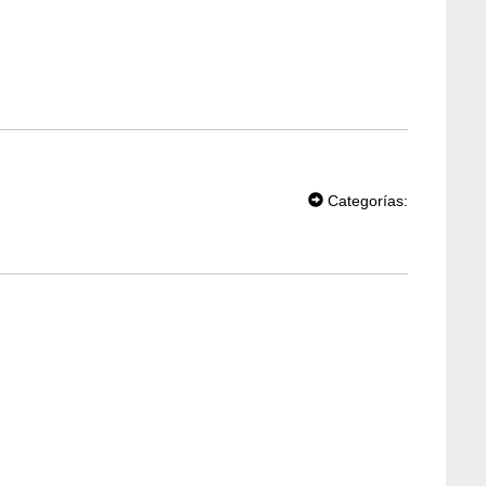
T
W
Categorías:
EE
T