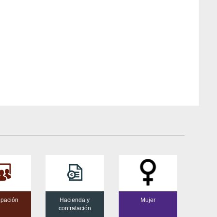
cipación
Hacienda y
Mujer
contratación