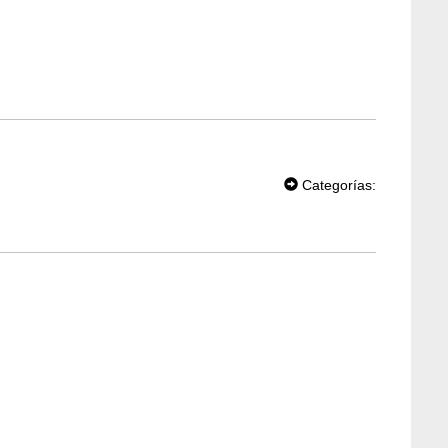
T
W
Categorías:
EE
T