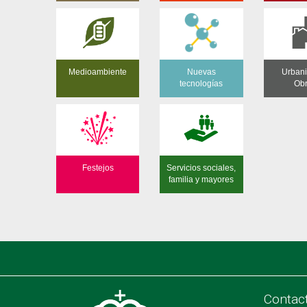
Medioambiente
Nuevas
Urban
tecnologías
Ob
Festejos
Servicios sociales,
familia y mayores
Contac