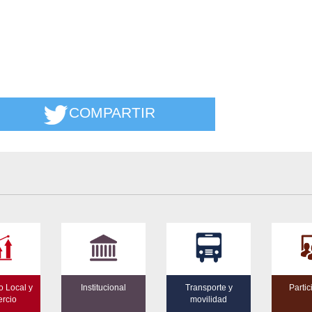
COMPARTIR
o Local y
Institucional
Transporte y
Parti
rcio
movilidad