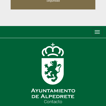
Seguridad
Conm
de
nave
Contacto