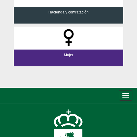
Hacienda y contratación
Mujer
Conm
de
nave