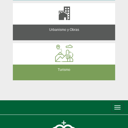
Urbanismo y Obras
Turismo
Conm
de
nave