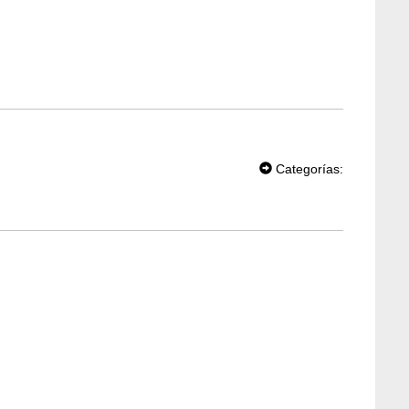
T
W
Categorías:
EE
T