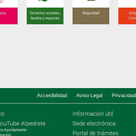
ejos
Servicios sociales,
Seguridad
Emp
familia y mayores
Com
Accesibilidad
Aviso Legal
Privacidad
to
Información útil
YouTube Alpedrete
Sede electrónica
os Ayuntamiento
Portal de trámites
rmación