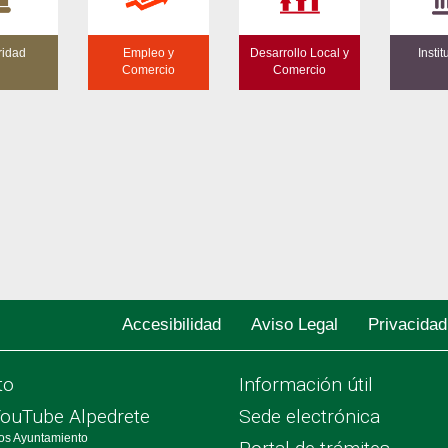
ridad
Empleo y
Desarrollo Local y
Insti
Comercio
Comercio
Accesibilidad
Aviso Legal
Privacidad
to
Información útil
YouTube Alpedrete
Sede electrónica
os Ayuntamiento