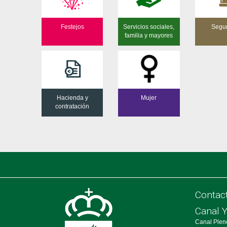
Festejos
Servicios sociales,
Segu
familia y mayores
Hacienda y
Mujer
contratación
Contac
Canal 
Canal Plen