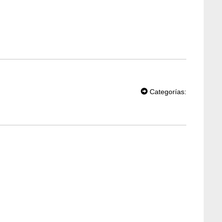
T
W
Categorías:
EE
T