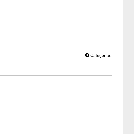
T
W
Categorías:
EE
T