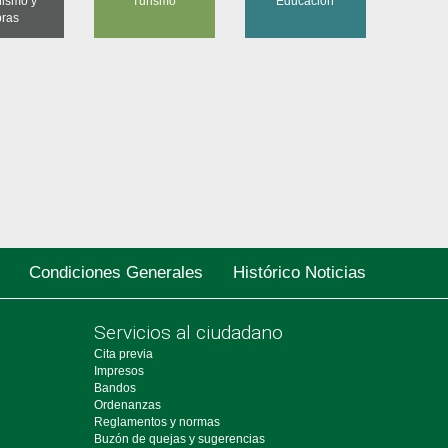
ismo y
Turismo
Educación
ras
Condiciones Generales
Histórico Noticias
Servicios al ciudadano
Cita previa
Impresos
Bandos
Ordenanzas
Reglamentos y normas
Buzón de quejas y sugerencias