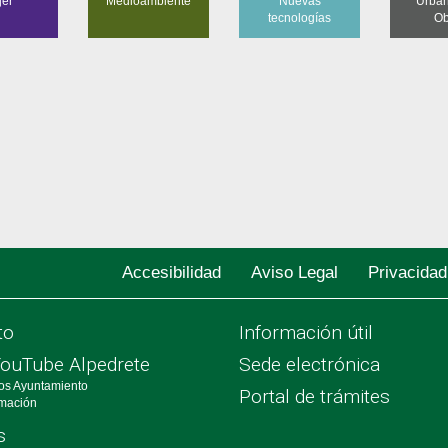
jer
Medioambiente
Nuevas
Urban
tecnologías
Ob
Accesibilidad
Aviso Legal
Privacidad
to
Información útil
YouTube Alpedrete
Sede electrónica
os Ayuntamiento
Portal de trámites
rmación
s