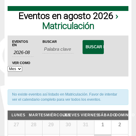
Eventos en agosto 2026
›
Matriculación
Navegación
Búsqueda
Navegación
EVENTOS
BUSCAR
de
EN
de
de
Eventos
búsqueda
vistas
VER COMO
de
y
Evento
vistas
de
No existe eventos así listado en Matriculación. Favor de intentar
Eventos
ver el calendario completo para ver todos los eventos.
Calendario
LUNES
MARTES
MIÉRCOLES
JUEVES
VIERNES
SÁBADO
DOMINGO
de
Calendario
27
28
29
30
31
1
2
de
Eventos
Eventos