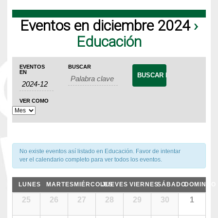
Eventos en diciembre 2024
›
Educación
Navegación
Búsqueda
Navegación
EVENTOS
BUSCAR
de
EN
de
de
Eventos
búsqueda
vistas
VER COMO
de
y
Evento
vistas
de
No existe eventos así listado en Educación. Favor de intentar
Eventos
ver el calendario completo para ver todos los eventos.
Calendario
LUNES
MARTES
MIÉRCOLES
JUEVES
VIERNES
SÁBADO
DOMINGO
de
Calendario
25
26
27
28
29
30
1
de
Eventos
Eventos