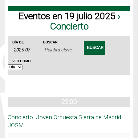
Eventos en 19 julio 2025
›
Concierto
Navegación
Búsqueda
Navegación
DÍA DE
BUSCAR
de
de
de
Eventos
búsqueda
vistas
VER COMO
de
y
Evento
vistas
de
Eventos
22:00
Concierto. Joven Orquesta Sierra de Madrid
JOSM