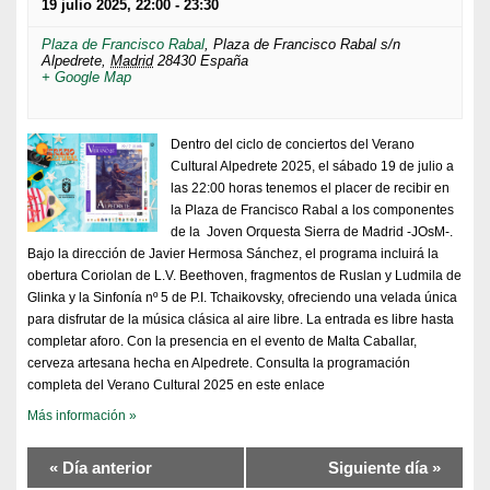
19 julio 2025, 22:00
-
23:30
Plaza de Francisco Rabal
,
Plaza de Francisco Rabal s/n
Alpedrete
,
Madrid
28430
España
+ Google Map
Dentro del ciclo de conciertos del Verano
Cultural Alpedrete 2025, el sábado 19 de julio a
las 22:00 horas tenemos el placer de recibir en
la Plaza de Francisco Rabal a los componentes
de la Joven Orquesta Sierra de Madrid -JOsM-.
Bajo la dirección de Javier Hermosa Sánchez, el programa incluirá la
obertura Coriolan de L.V. Beethoven, fragmentos de Ruslan y Ludmila de
Glinka y la Sinfonía nº 5 de P.I. Tchaikovsky, ofreciendo una velada única
para disfrutar de la música clásica al aire libre. La entrada es libre hasta
completar aforo. Con la presencia en el evento de Malta Caballar,
cerveza artesana hecha en Alpedrete. Consulta la programación
completa del Verano Cultural 2025 en este enlace
Más información »
«
Día anterior
Siguiente día
»