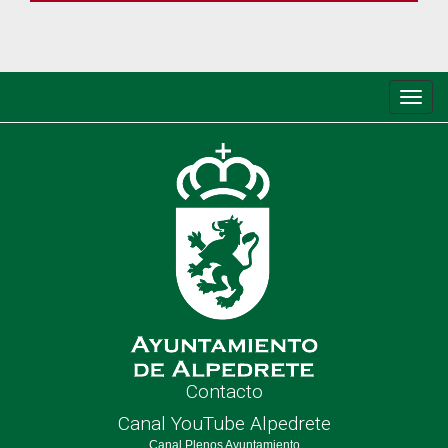
Conm
de
nave
Contacto
Canal YouTube Alpedrete
Canal Plenos Ayuntamiento