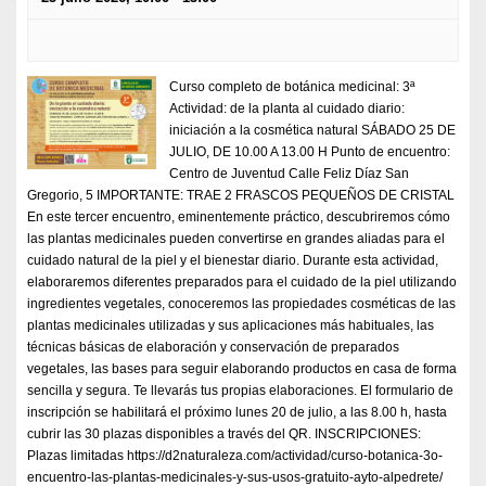
Curso completo de botánica medicinal: 3ª
Actividad: de la planta al cuidado diario:
iniciación a la cosmética natural SÁBADO 25 DE
JULIO, DE 10.00 A 13.00 H Punto de encuentro:
Centro de Juventud Calle Feliz Díaz San
Gregorio, 5 IMPORTANTE: TRAE 2 FRASCOS PEQUEÑOS DE CRISTAL
En este tercer encuentro, eminentemente práctico, descubriremos cómo
las plantas medicinales pueden convertirse en grandes aliadas para el
cuidado natural de la piel y el bienestar diario. Durante esta actividad,
elaboraremos diferentes preparados para el cuidado de la piel utilizando
ingredientes vegetales, conoceremos las propiedades cosméticas de las
plantas medicinales utilizadas y sus aplicaciones más habituales, las
técnicas básicas de elaboración y conservación de preparados
vegetales, las bases para seguir elaborando productos en casa de forma
sencilla y segura. Te llevarás tus propias elaboraciones. El formulario de
inscripción se habilitará el próximo lunes 20 de julio, a las 8.00 h, hasta
cubrir las 30 plazas disponibles a través del QR. INSCRIPCIONES:
Plazas limitadas https://d2naturaleza.com/actividad/curso-botanica-3o-
encuentro-las-plantas-medicinales-y-sus-usos-gratuito-ayto-alpedrete/