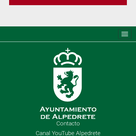
Conm
de
nave
Contacto
Canal YouTube Alpedrete