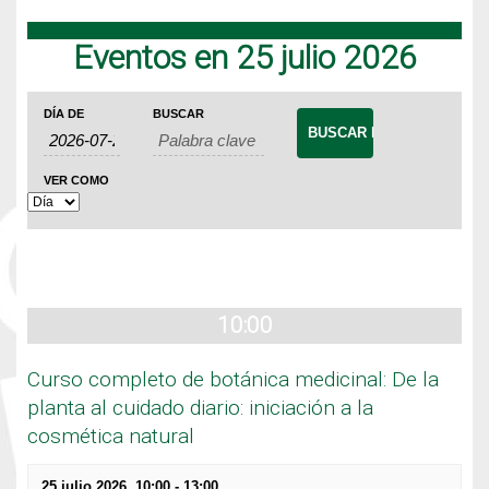
Eventos en 25 julio 2026
Navegación
Búsqueda
Navegación
DÍA DE
BUSCAR
de
de
de
Eventos
búsqueda
vistas
VER COMO
de
y
Evento
vistas
de
Eventos
10:00
Curso completo de botánica medicinal: De la
planta al cuidado diario: iniciación a la
cosmética natural
25 julio 2026, 10:00
-
13:00