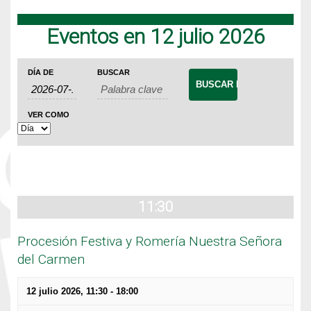
Eventos en 12 julio 2026
Navegación
Búsqueda
Navegación
DÍA DE
BUSCAR
de
de
de
Eventos
búsqueda
vistas
VER COMO
de
y
Evento
vistas
de
Eventos
11:30
Procesión Festiva y Romería Nuestra Señora
del Carmen
12 julio 2026, 11:30
-
18:00