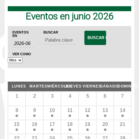
Eventos en junio 2026
Navegación
Búsqueda
Navegación
EVENTOS
BUSCAR
de
EN
de
de
Eventos
búsqueda
vistas
VER COMO
de
y
Evento
vistas
de
Calendario
LUNES
MARTES
MIÉRCOLES
JUEVES
VIERNES
SÁBADO
DOMINGO
Eventos
de
Calendario
1
2
3
4
5
6
7
de
Eventos
Eventos
8
9
10
11
12
13
14
15
16
17
18
19
20
21
22
23
24
25
26
27
28