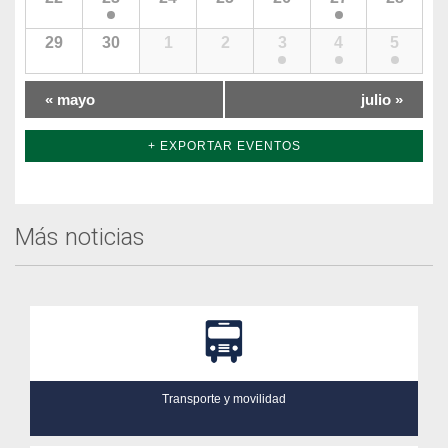
29
30
1
2
3
4
5
«
mayo
julio
»
+ EXPORTAR EVENTOS
Más noticias
Transporte y movilidad