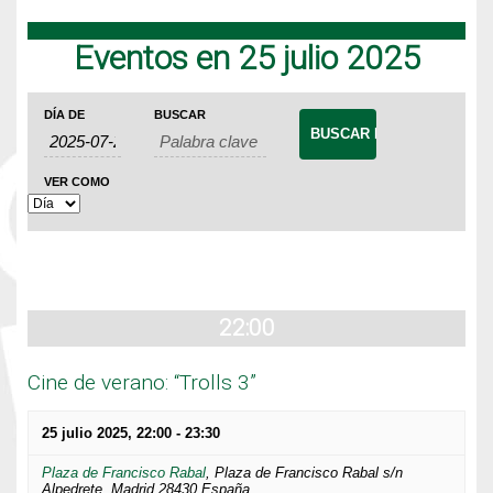
Eventos en 25 julio 2025
Navegación
Búsqueda
Navegación
DÍA DE
BUSCAR
de
de
de
Eventos
búsqueda
vistas
VER COMO
de
y
Evento
vistas
de
Eventos
22:00
Cine de verano: “Trolls 3”
25 julio 2025, 22:00
-
23:30
Plaza de Francisco Rabal
,
Plaza de Francisco Rabal s/n
Alpedrete
,
Madrid
28430
España