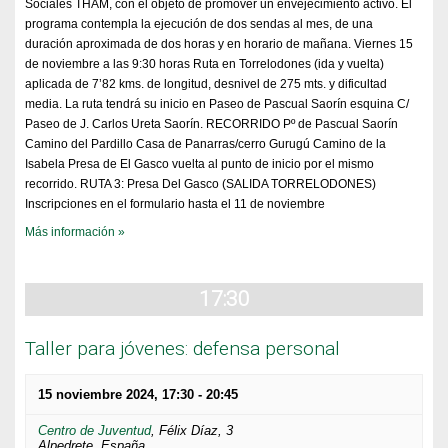
Sociales THAM, con el objeto de promover un envejecimiento activo. El
programa contempla la ejecución de dos sendas al mes, de una
duración aproximada de dos horas y en horario de mañana. Viernes 15
de noviembre a las 9:30 horas Ruta en Torrelodones (ida y vuelta)
aplicada de 7’82 kms. de longitud, desnivel de 275 mts. y dificultad
media. La ruta tendrá su inicio en Paseo de Pascual Saorín esquina C/
Paseo de J. Carlos Ureta Saorín. RECORRIDO Pº de Pascual Saorín
Camino del Pardillo Casa de Panarras/cerro Gurugú Camino de la
Isabela Presa de El Gasco vuelta al punto de inicio por el mismo
recorrido. RUTA 3: Presa Del Gasco (SALIDA TORRELODONES)
Inscripciones en el formulario hasta el 11 de noviembre
Más información »
17:30
Taller para jóvenes: defensa personal
15 noviembre 2024, 17:30
-
20:45
Centro de Juventud
,
Félix Díaz, 3
Alpedrete
,
España