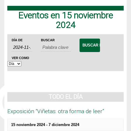
Eventos en 15 noviembre
2024
Navegación
Búsqueda
Navegación
DÍA DE
BUSCAR
de
de
de
Eventos
búsqueda
vistas
VER COMO
de
y
Evento
vistas
de
Eventos
TODO EL DÍA
Exposición “Viñetas: otra forma de leer”
15 noviembre 2024
-
7 diciembre 2024