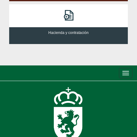
Hacienda y contratación
Conm
de
nave