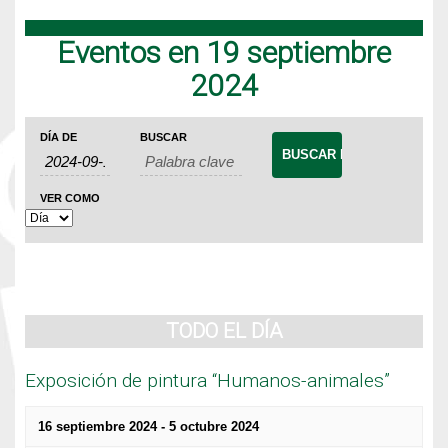
Eventos en 19 septiembre
2024
Navegación
Búsqueda
Navegación
DÍA DE
BUSCAR
de
de
de
Eventos
búsqueda
vistas
VER COMO
de
y
Evento
vistas
de
Eventos
TODO EL DÍA
Exposición de pintura “Humanos-animales”
16 septiembre 2024
-
5 octubre 2024