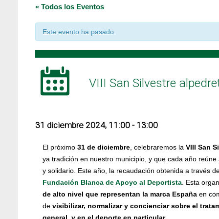
« Todos los Eventos
Este evento ha pasado.
VIII San Silvestre alpedr
31 diciembre 2024, 11:00
-
13:00
El próximo
31 de diciembre
, celebraremos la
VIII San S
ya tradición en nuestro municipio, y que cada año reúne 
y solidario. Este año, la recaudación obtenida a través d
Fundación Blanca de Apoyo al Deportista
. Esta orga
de alto nivel que representan la marca España
en com
de
visibilizar, normalizar y concienciar sobre el trat
general, y en el deporte en particular
.