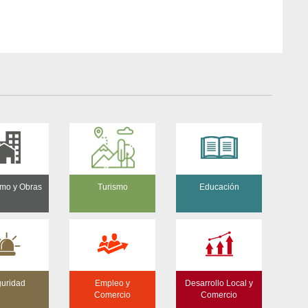
mo y Obras
Turismo
Educación
uridad
Empleo y
Desarrollo Local y
Comercio
Comercio