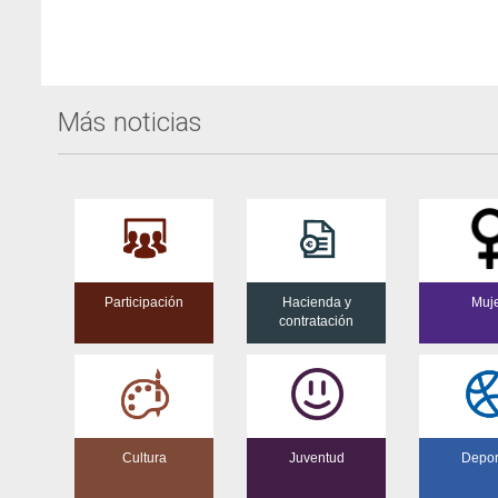
del
Evento
Más noticias
Participación
Hacienda y
Muj
contratación
Cultura
Juventud
Depor