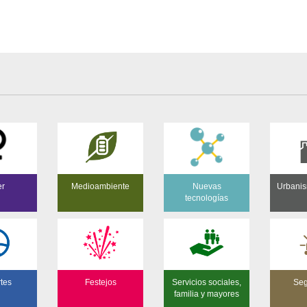
er
Medioambiente
Nuevas
Urbanis
tecnologías
tes
Festejos
Servicios sociales,
Seg
familia y mayores