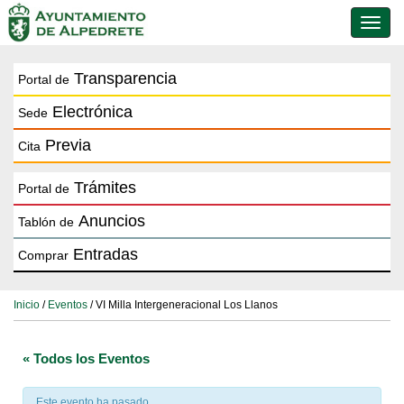
Conmu
de
naveg
Transparencia
Portal de
Electrónica
Sede
Previa
Cita
Trámites
Portal de
Anuncios
Tablón de
Entradas
Comprar
Inicio
/
Eventos
/ VI Milla Intergeneracional Los Llanos
« Todos los Eventos
Este evento ha pasado.