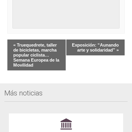
Navegación
«
Truequedrete, taller
Exposición: “Aunando
del
de bicicletas, marcha
arte y solidaridad”
»
popular ciclista…
Evento
Semana Europea de la
Movilidad
Más noticias