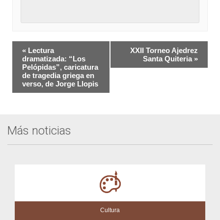
Navegación
«
Lectura
XXII Torneo Ajedrez
del
dramatizada: “Los
Santa Quiteria
»
Pelópidas”, caricatura
Evento
de tragedia griega en
verso, de Jorge Llopis
Más noticias
Cultura