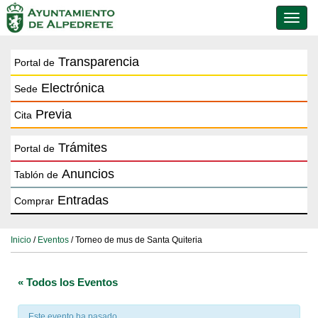
Conmu
de
naveg
Transparencia
Portal de
Electrónica
Sede
Previa
Cita
Trámites
Portal de
Anuncios
Tablón de
Entradas
Comprar
Inicio
/
Eventos
/ Torneo de mus de Santa Quiteria
« Todos los Eventos
Este evento ha pasado.