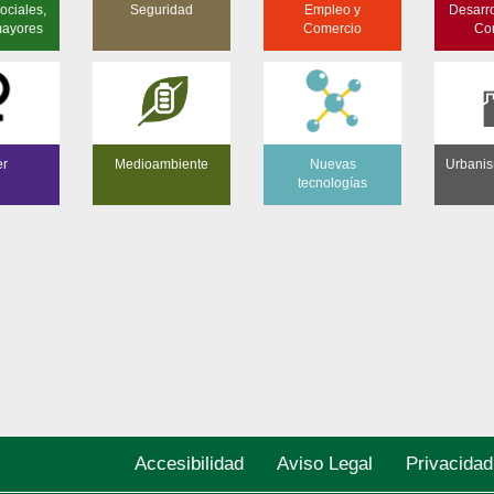
ociales,
Seguridad
Empleo y
Desarro
mayores
Comercio
Co
er
Medioambiente
Nuevas
Urbanis
tecnologías
Accesibilidad
Aviso Legal
Privacidad