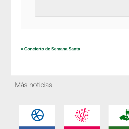
Navegación
«
Concierto de Semana Santa
del
Evento
Más noticias