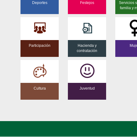
Deportes
Festejos
Servicios s
familia y 
Participación
Hacienda y
Muj
contratación
Cultura
Juventud