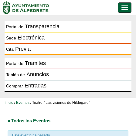
Conmu
de
naveg
Transparencia
Portal de
Electrónica
Sede
Previa
Cita
Trámites
Portal de
Anuncios
Tablón de
Entradas
Comprar
Inicio
/
Eventos
/ Teatro: “Las visiones de Hildegard”
« Todos los Eventos
Este evento ha pasado.