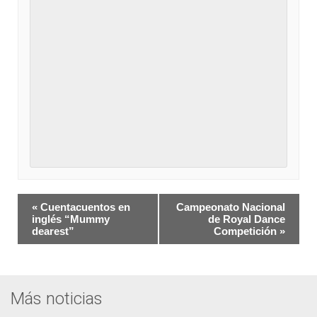
Navegación
«
Cuentacuentos en
Campeonato Nacional
del
inglés “Mummy
de Royal Dance
dearest”
Competición
»
Evento
Más noticias