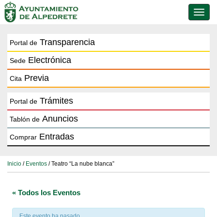
Conmu
de
naveg
Transparencia
Portal de
Electrónica
Sede
Previa
Cita
Trámites
Portal de
Anuncios
Tablón de
Entradas
Comprar
Inicio
/
Eventos
/ Teatro “La nube blanca”
« Todos los Eventos
Este evento ha pasado.