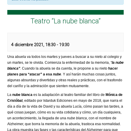
Teatro “La nube blanca”
4 diciembre 2021, 18:30
-
19:30
Una abuela va todos los martes y jueves a buscar a su nieto al colegio y
un martes, se le olvida. Comienza la enfermedad de la memoria,
“
l
a nube
blanca”
. Cuando la abuela se da cuenta, le propone a su nieto
hacer
planes para “atacar” a esa
nube
. Y así harán muchas cosas juntos,
algunas absurdas y divertidas y otras reales y prácticas, con el trasfondo
del cariño y la admiración que sienten mutuamente.
La
nube blanca
es la adaptación al teatro familiar del libro de
Mónica de
Cristóbal
, editado por Istarduk Ediciones en mayo de 2018, que narra el
día a día de la vida de David y su abuela Lucía, cómo pasan las tardes, a
qué cosas juegan, cómo es su vida cotidiana y cómo, un día cualquiera,
un acontecimiento, la llegada de una
nube blanca
, con el nombre de
Alzheimer, que borra la memoria de la abuela, trastoca esa normalidad.
La obra muestra las fases y las características del Alzheimer para que