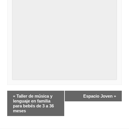
Navegación
«
Taller de música y
Espacio Joven
»
del
lenguaje en familia
para bebés de 3 a 36
Evento
meses