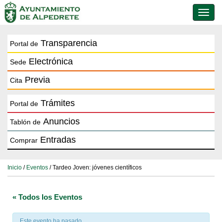
Conmu
de
naveg
Transparencia
Portal de
Electrónica
Sede
Previa
Cita
Trámites
Portal de
Anuncios
Tablón de
Entradas
Comprar
Inicio
/
Eventos
/ Tardeo Joven: jóvenes científicos
« Todos los Eventos
Este evento ha pasado.