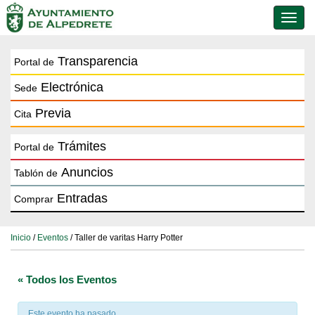
Conmu
de
naveg
Transparencia
Portal de
Electrónica
Sede
Previa
Cita
Trámites
Portal de
Anuncios
Tablón de
Entradas
Comprar
Inicio
/
Eventos
/ Taller de varitas Harry Potter
« Todos los Eventos
Este evento ha pasado.