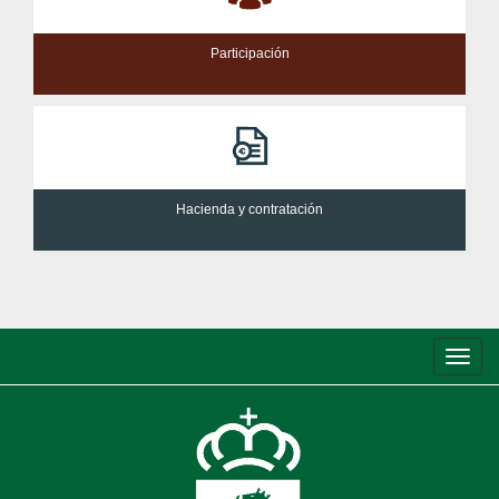
Participación
Hacienda y contratación
Conm
de
nave