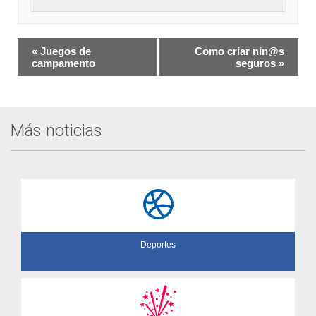
Navegación
«
Juegos de
Como criar nin@s
del
campamento
seguros
»
Evento
Más noticias
Deportes