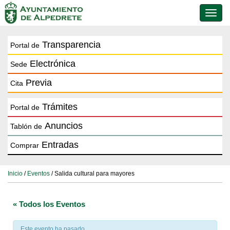
Conmu
de
naveg
Transparencia
Portal de
Electrónica
Sede
Previa
Cita
Trámites
Portal de
Anuncios
Tablón de
Entradas
Comprar
Inicio
/
Eventos
/ Salida cultural para mayores
« Todos los Eventos
Este evento ha pasado.