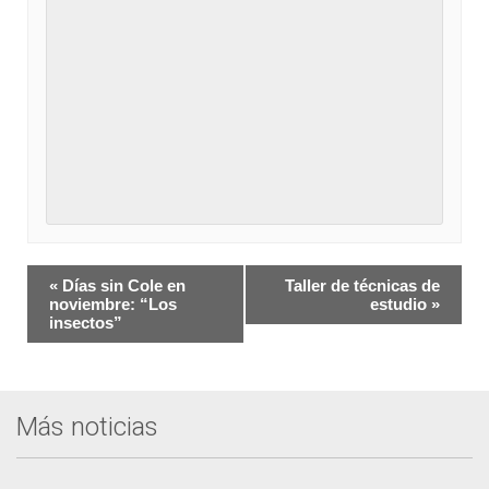
Navegación
«
Días sin Cole en
Taller de técnicas de
del
noviembre: “Los
estudio
»
insectos”
Evento
Más noticias