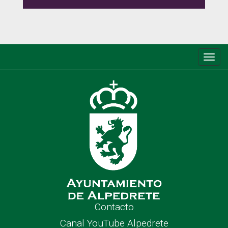
Conm
de
nave
Contacto
Canal YouTube Alpedrete