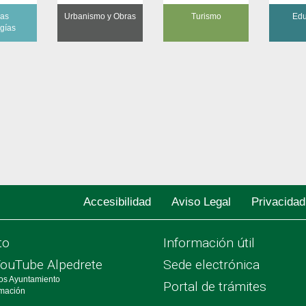
as
Urbanismo y Obras
Turismo
Edu
ogías
Accesibilidad
Aviso Legal
Privacidad
to
Información útil
YouTube Alpedrete
Sede electrónica
os Ayuntamiento
Portal de trámites
rmación