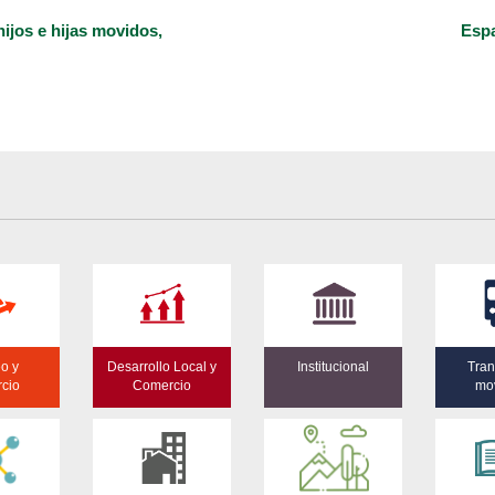
ijos e hijas movidos,
Espa
o y
Desarrollo Local y
Institucional
Tran
cio
Comercio
mov