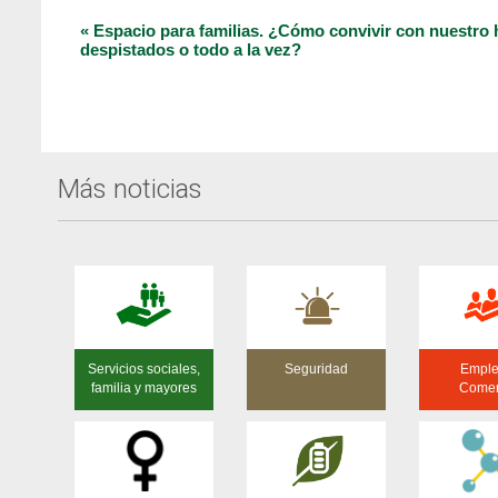
Navegación
«
Espacio para familias. ¿Cómo convivir con nuestro h
despistados o todo a la vez?
del
Evento
Más noticias
Servicios sociales,
Seguridad
Emple
familia y mayores
Comer