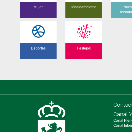
Mujer
Medioambiente
Nuev
tecnol
Deportes
Festejos
Contac
Canal 
Canal Plen
Canal Info