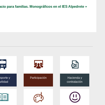
cio para familias. Monográficos en el IES Alpedrete
»
sporte y
Participación
Hacienda y
ilidad
contratación