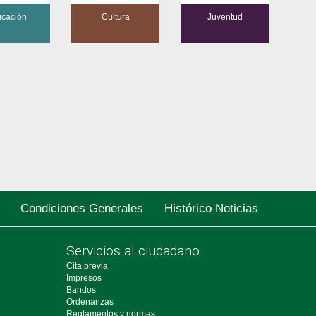
cación
Cultura
Juventud
Condiciones Generales
Histórico Noticias
Servicios al ciudadano
Cita previa
Impresos
Bandos
Ordenanzas
Reglamentos y normas