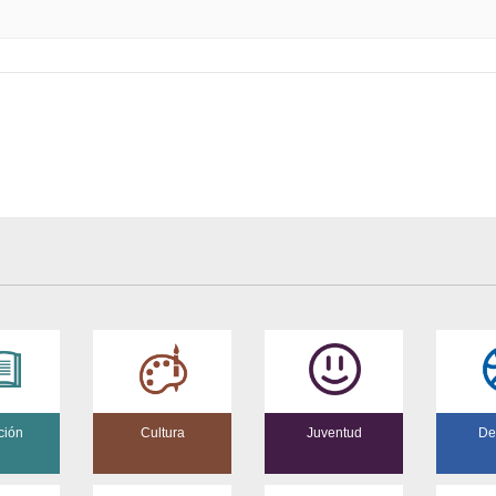
ción
Cultura
Juventud
De