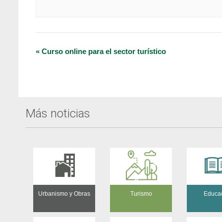
Navegación
«
Curso online para el sector turístico
del
Evento
Más noticias
Urbanismo y Obras
Turismo
Educa