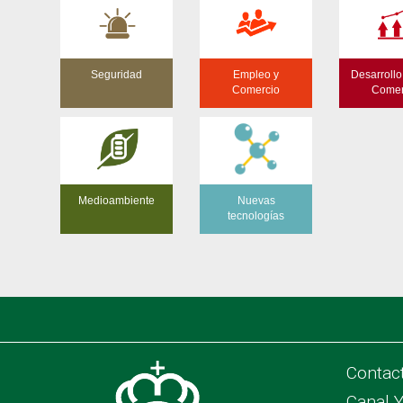
Seguridad
Empleo y
Desarrollo
Comercio
Comer
Medioambiente
Nuevas
tecnologías
Contac
Canal 