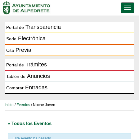
Conmu
de
naveg
Transparencia
Portal de
Electrónica
Sede
Previa
Cita
Trámites
Portal de
Anuncios
Tablón de
Entradas
Comprar
Inicio
/
Eventos
/ Noche Joven
« Todos los Eventos
Este evento ha pasado.