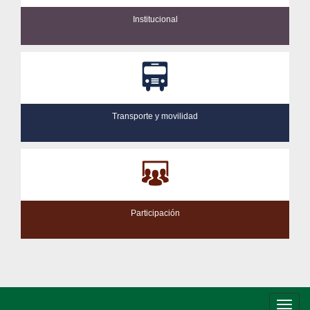
Institucional
Transporte y movilidad
Participación
Conm