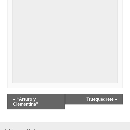
Navegación
«
“Arturo y
Truequedrete
»
del
Clementina”
Evento